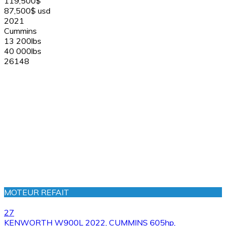
119,500$
87,500$ usd
2021
Cummins
13 200lbs
40 000lbs
26148
MOTEUR REFAIT
27
KENWORTH W900L 2022, CUMMINS 605hp,