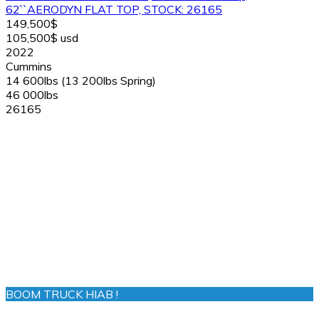
62``AERODYN FLAT TOP, STOCK: 26165
149,500$
105,500$ usd
2022
Cummins
14 600lbs (13 200lbs Spring)
46 000lbs
26165
BOOM TRUCK HIAB !