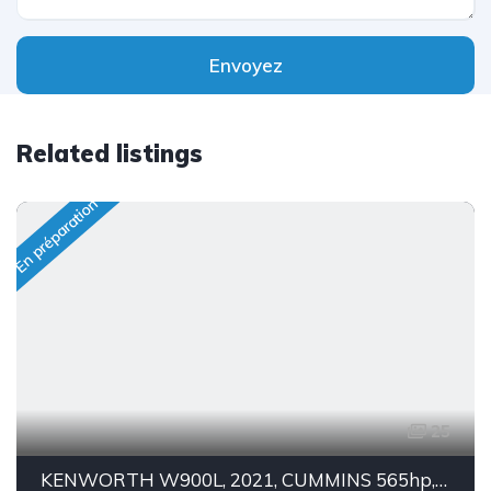
Envoyez
Related listings
En préparation
25
KENWORTH W900L, 2021, CUMMINS 565hp, 72`` COUCHETTE VIT AERODYN, STOCK: 26148