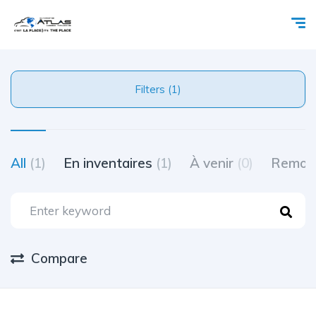
Filters (1)
All
(1)
En inventaires
(1)
À venir
(0)
Remor
Compare