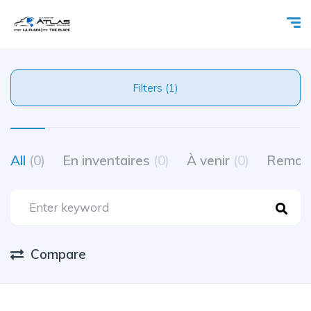
Filters (1)
All
(0)
En inventaires
(0)
À venir
(0)
Remor
Compare