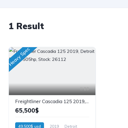
1 Result
Heavy Spec
20
Freightliner Cascadia 125 2019, Detroit DD15 505hp, Stock: 26112
65,500$
49,500$ usd
2019
Detroit