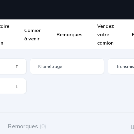
taire
Vendez
Camion
Remorques
votre
à venir
on
camion
Remorques
(0)