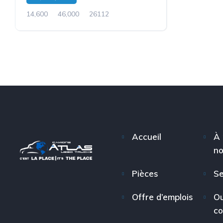
14,600
46,000
26112
Accueil
À 
n
Pièces
Se
Offre d’emplois
Ou
c