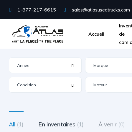
1-877-217-6615
sales@atlasusedtrucks.com
Inven
Accueil
de
cami
All
(1)
En inventaires
(1)
À venir
(0)