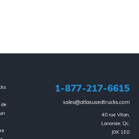
1-877-217-6615
cks
a
sales@atlasusedtrucks.com
 de
 un
40 rue Vitan,

Lanoraie, Qc,

re
J0K 1E0
et