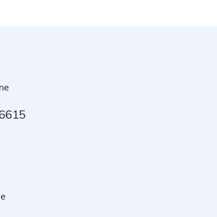
ne
6615
ne