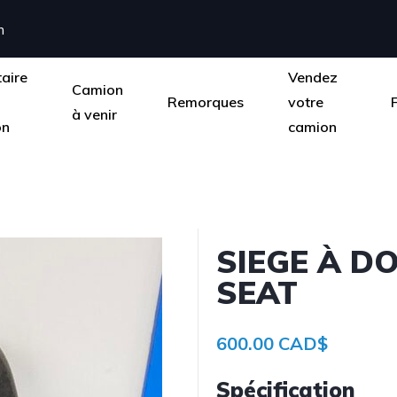
m
taire
Vendez
Camion
Remorques
votre
à venir
on
camion
SIEGE À D
SEAT
600.00 CAD$
Spécification