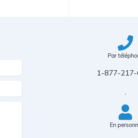
Par télépho
1-877-217-
.
En person