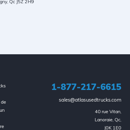
igny, Qc J5Z 2H9
1-877-217-6615
cks
a
sales@atlasusedtrucks.com
 de
 un
40 rue Vitan,

Lanoraie, Qc,

re
J0K 1E0