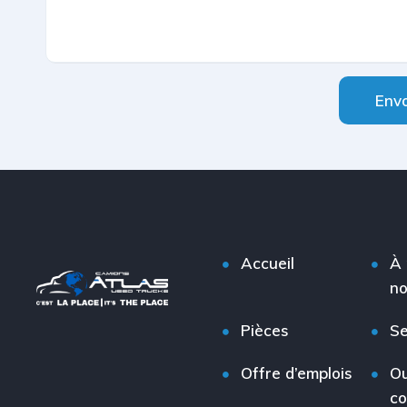
Env
Accueil
À 
n
Pièces
Se
Offre d’emplois
Ou
c