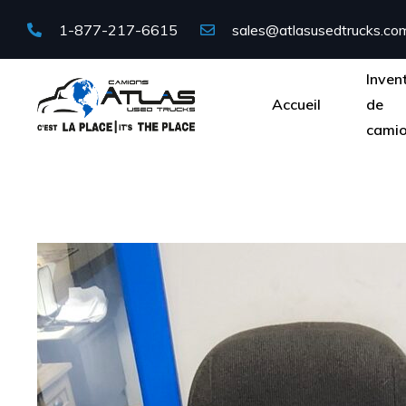
1-877-217-6615
sales@atlasusedtrucks.co
Inven
Accueil
de
cami