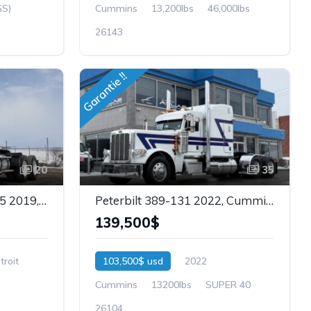
GS)
Cummins
13,200lbs
46,000lbs
26143
Garantie !!
20
35
Freightliner Cascadia 125 2019, Detroit DD15 505hp, Stock: 26112
Peterbilt 389-131 2022, Cummins X15-500hp, Garantie, 13,2 x Super 40, Stock : 26104
139,500$
troit
103,500$ usd
2022
Cummins
13200lbs
SUPER 40
26104