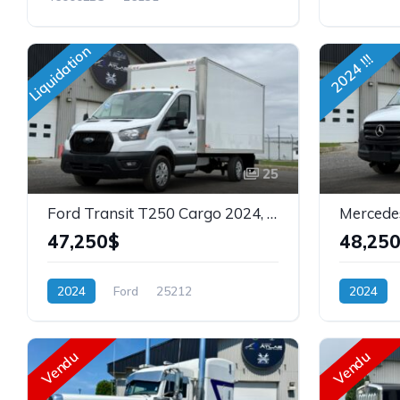
Liquidation
2024 !!!
25
Ford Transit T250 Cargo 2024, Roues Simple Arrière, Boite 14' avec Rampe, Stock: 25212
47,250$
48,25
2024
Ford
25212
2024
Vendu
Vendu