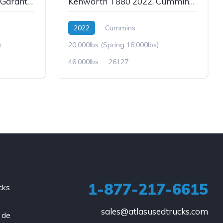
Western Star 49X 2023, Garantie, Wet Kit, Heavy Spec, Flat Top, Stock: 26136
Kenworth T880 2022, Cummins X15, 20 x 46, Wet Kit, Stock : 26127
2022
Cummins
)
20,000lbs (Spring 18,000lbs)
46,000lbs
26127
1-877-217-6615
cks
a
sales@atlasusedtrucks.com
 de