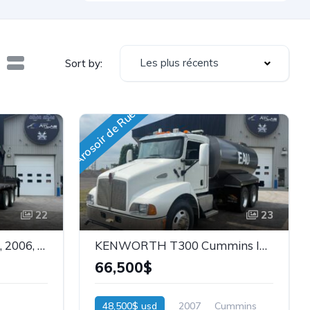
Les plus récents
Sort by:
Arosoir de Rue
22
23
FREIGHTLINER M2-112, 2006, AVEC GRUE HIAB335-4 CLX, 72' TOTAL, STOCK : 26151
KENWORTH T300 Cummins ISC 315hp Allison Autom. Réservoir de 4 000g avec sortie avant et arr.+ Hose STOCK: 26147
66,500$
48,500$ usd
2007
Cummins