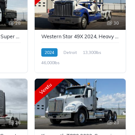
28
30
Ford F550 XL 2022, 4x4, Super Duty, Crew Cab, Power Stroke 6.7L, Dompeur 12', Stock: 26103
Western Star 49X 2024, Heavy Spec, Garantie, Detroit DD16, Stock: 2-214
2024
Detroit
13,300lbs
46,000lbs
Vendu
26
23