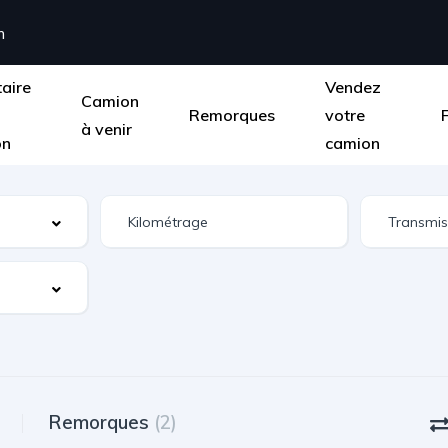
m
taire
Vendez
Camion
Remorques
votre
à venir
on
camion
Remorques
(2)