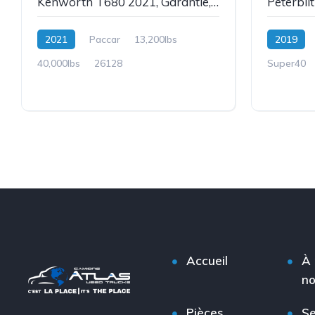
Kenworth T680 2021, Garantie, Daycab, MX-13, Automatique, Stock: 26128
2021
Paccar
13,200lbs
2019
40,000lbs
26128
Super40
Accueil
À 
n
Pièces
Se