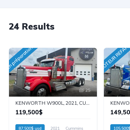
24 Results
MOTEUR REFAIT
En préparation
25
KENWORTH W900L, 2021, CUMMINS 565hp, 72`` COUCHETTE VIT AERODYN, STOCK: 26148
119,500$
149,5
87,500$ usd
2021
Cummins
105,500