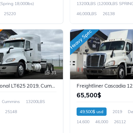
(Spring 18,000lbs)
13200LBS (12000LBS SPRIN
25220
46,000LBS
26138
Heavy Spec
31
International LT625 2019, Cummins X15, 18 Vitesses, Mid-Roof, Stock: 25148
65,500$
Cummins
13200LBS
25148
49,500$ usd
2019
De
14,600
46,000
26112