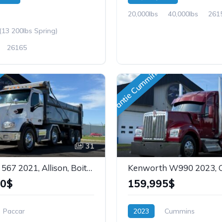
20,000lbs
40,000lbs
261
(13 200lbs Spring)
26165
Garantie Cummins !!!
31
Peterbilt 567 2021, Allison, Boite Lanau 19'6'', Ess. Tardif Relevable, Stock: 25220
00$
159,995$
Paccar
2023
Cummins