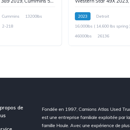
Peterbilt 389 2019, Cummins 565hp, Garantie, Super40, Stock: 2-218
Cummins
13200lbs
2023
Detroit
2-218
16,000lbs ( 14,600 lbs spring 
46000lbs
26136
propos de
Fondée en 1997, Camions Atlas Used Tru
ous
est une entreprise familiale exploitée par l
famille Houle. Avec une expérience de plus
rvice