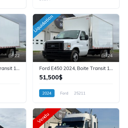
Liquidation
22
24
Ford E450 2025, Boite Transit 16' avec Rampe, V8, 7.3L, Stock: 25210
Ford E450 2024, Boite Transit 16' avec Tailgate, Stock: 25211
51,500$
2024
Ford
25211
Vendu