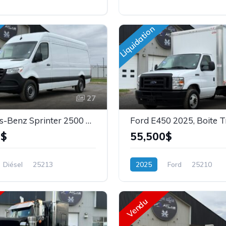
Liquidation
27
Mercedes-Benz Sprinter 2500 2024, Diesel, High-Roof, Cargo, Stock: 25213
0$
55,500$
Diésel
25213
2025
Ford
25210
Vendu