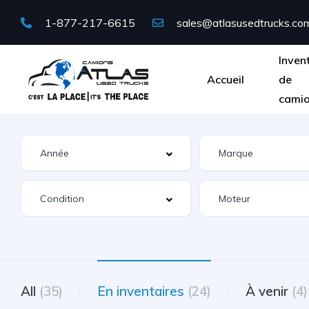
1-877-217-6615
sales@atlasusedtrucks.co
Inven
Accueil
de
cami
All
(35)
En inventaires
(24)
À venir
(4)