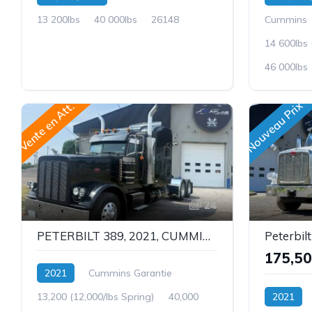
13 200lbs
40 000lbs
26148
Cummins
14 600lbs 
46 000lbs
Nouveau Prix
Vente en Att.
24
PETERBILT 389, 2021, CUMMINS X15-500hp, 13,200 X 40,000, 78'' ULTRACAB, STOCK: 26162
175,5
2021
Cummins Garantie
13,200 (12,000/lbs Spring)
40,000
2021