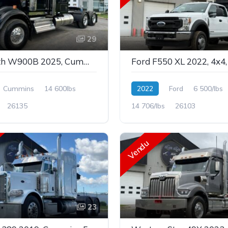
29
Kenworth W900B 2025, Cummins X15 565hp, Garantie,14,6 x 46, Flat top 62'', Stock: 26135
Cummins
14 600lbs
2022
Ford
6 500/lbs
26135
14 706/lbs
26103
Vendu
23