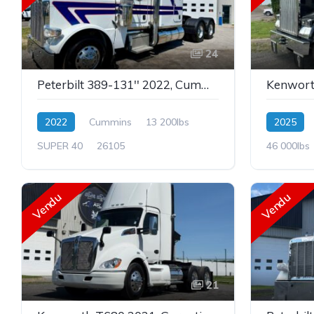
24
Peterbilt 389-131'' 2022, Cummins X15 500hp, MidRoof, 13,2 x Super40, Stock : 26105
2022
Cummins
13 200lbs
2025
SUPER 40
26105
46 000lbs
Vendu
Vendu
21