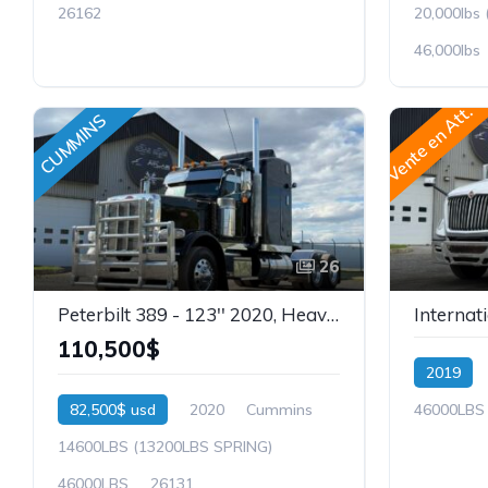
26162
20,000lbs 
46,000lbs
Vente en Att.
CUMMINS
26
Peterbilt 389 - 123'' 2020, Heavy Spec, Cummins, Wet Kit, 72'' Ultracab, Stock: 26131
110,500$
2019
82,500$ usd
2020
Cummins
46000LBS
14600LBS (13200LBS SPRING)
46000LBS
26131