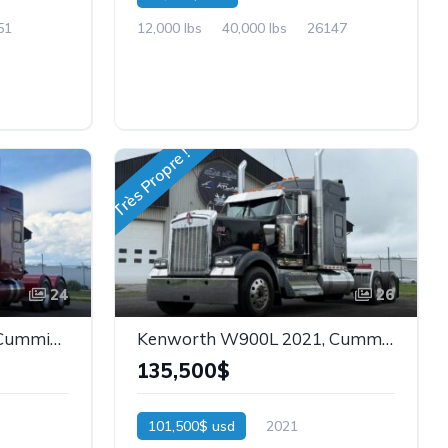
51
12,000 lbs
40,000 lbs
26147
Très Propre !
24
26
Kenworth W990 2023, Cummins, Garantie, Heavy Spec, Stock: 26138
Kenworth W900L 2021, Cummins, Moteur Refait, 13,2x46, Stock: 26143
135,500$
101,500$ usd
2021