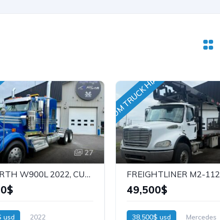
BOOM TRUCK HIAB !
27
KENWORTH W900L 2022, CUMMINS 605hp, 62``AERODYN FLAT TOP, STOCK: 26165
00$
49,500$
$ usd
2022
38,500$ usd
Mercedes