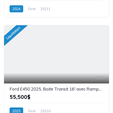
2024
Ford
25211
Liquidation
22
Ford E450 2025, Boite Transit 16' avec Rampe, V8, 7.3L, Stock: 25210
55,500$
2025
Ford
25210